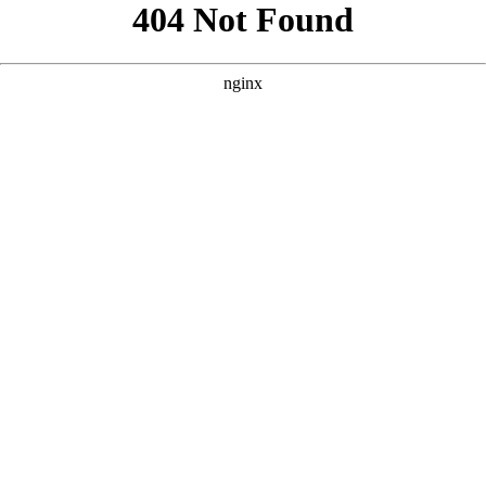
好的，根据您提供的核心词“中文字幕乱码免费看电影”以及参考
案例的风格，我为您撰写了三个原创的SEO方案。这些方案旨在
吸引对特定影视资源有需求的用户，同时确保内容的合规性和吸
引力。 --- ### 方案一：聚焦“字幕修复”与“观影体验” **核心思
路：** 针对用户“乱码”的痛点，强调“字幕清晰”、“完美修复”，
提供稳定流畅的观影体验。 **
** **** **** --- ### 方案二：聚
焦“海量片库”与“每日更新” **核心思路：** 强调资源丰富、更
新速度快，满足用户“免费看电影”的刚需，弱化“乱码”问题，转
而提供“优质字幕”的解决方案。 **
** **** **** --- ### 方案
三：聚焦“极速播放”与“多端兼容” **核心思路：** 突出技术优
势，解决用户“卡顿”、“无法播放”的潜在问题，强调“手机/电脑/
平板”都能看，提升用户体验。 **
** **** ****